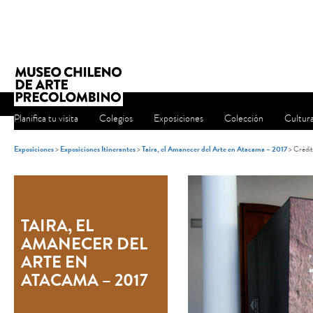
Planifica tu visita
Colegios
Exposiciones
Colección
Cultur
Exposiciones
>
Exposiciones Itinerantes
>
Taira, el Amanecer del Arte en Atacama – 2017
> Crédit
TAIRA, EL
AMANECER DEL
ARTE EN
ATACAMA – 2017