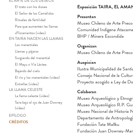
EL ARTE DE LOS DESEOS
Exposición TAIRA, EL A
El trato con los dioses
El Señor de los Camélidos
Presentan
Rituales de fertilidad
Museo Chileno de Arte Prec
Para que aumenten las llamas
Comunidad Indígena Atacame
«Floramento» (video)
BHP / Minera Escondida
EN TAIRA NACEN LAS LLAMAS
Los manantiales
Organizan
Llamas y pájaros
Museo Chileno de Arte Precol
Surgiendo del manantial
Auspician
El Mayu o Vía Láctea
Ilustra Municipalidad de Sant
Bajando del cielo
Consejo Nacional de la Cultura
El río y los manantiales (video)
Proyecto acogido a Ley de Do
Estrellas (video)
LA LLAMA CELESTE
Colaboran
La llama celeste (video)
Museo Arqueológico y Etnográ
Taira bajo el ojo de Juan Downey
Museo Arqueológico R.P. Gust
(vídeo)
Museo Nacional de Historia
EPÍLOGO
Departamento de Antropología
CRÉDITOS
Fundación Tata Mallku
Fundación Juan Downey-Mari