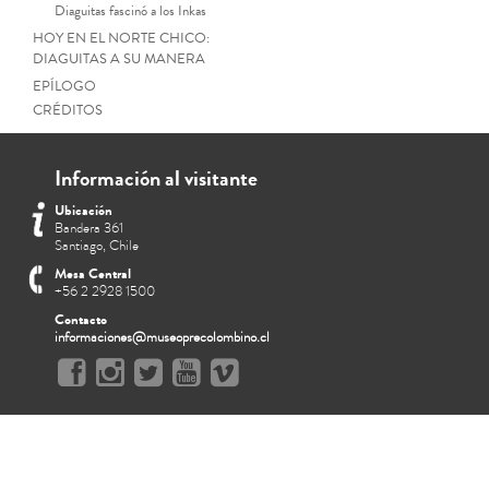
Diaguitas fascinó a los Inkas
HOY EN EL NORTE CHICO:
DIAGUITAS A SU MANERA
EPÍLOGO
CRÉDITOS
Información al visitante
Ubicación
Bandera 361
Santiago, Chile
Mesa Central
+56 2 2928 1500
Contacto
informaciones@museoprecolombino.cl