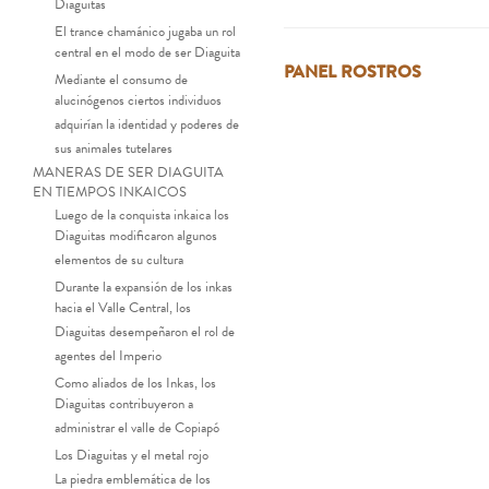
Diaguitas
El trance chamánico jugaba un rol
central en el modo de ser Diaguita
PANEL ROSTROS
Mediante el consumo de
alucinógenos ciertos individuos
adquirían la identidad y poderes de
sus animales tutelares
MANERAS DE SER DIAGUITA
EN TIEMPOS INKAICOS
Luego de la conquista inkaica los
Diaguitas modificaron algunos
elementos de su cultura
Durante la expansión de los inkas
hacia el Valle Central, los
Diaguitas desempeñaron el rol de
agentes del Imperio
Como aliados de los Inkas, los
Diaguitas contribuyeron a
administrar el valle de Copiapó
Los Diaguitas y el metal rojo
La piedra emblemática de los