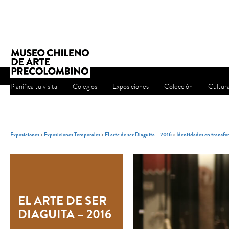
Planifica tu visita
Colegios
Exposiciones
Colección
Cultur
Exposiciones
>
Exposiciones Temporales
>
El arte de ser Diaguita – 2016
>
Identidades en transf
EL ARTE DE SER
DIAGUITA – 2016