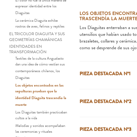
El color no fue la única manera de
expresar identidad entre los
Diaguitas
LOS OBJETOS ENCONTRA
TRASCENDÍA LA MUERT
La cerámica Diaguita exhibe
rostros de aves, felinos y reptiles
Los Diaguitas enterraban a su
utensilios que habían usado to
EL TRICOLOR DIAGUITA Y SUS
GEOMETRÍAS CHAMÁNICAS
brazaletes, collares y cerámica
IDENTIDADES EN
como se desprende de sus ojo
TRANSFORMACIÓN
Textiles de la cultura Angualasto
dan una idea de cómo vestían sus
contemporáneos chilenos, los
PIEZA DESTACADA Nº1
Diaguitas
Los objetos encontrados en las
sepulturas prueban que la
identidad Diaguita trascendía la
PIEZA DESTACADA Nº2
muerte
Los Diaguitas también practicaban
cultos a la vida
Melodías y sonidos acompañaban
PIEZA DESTACADA Nº3
las ceremonias y rituales