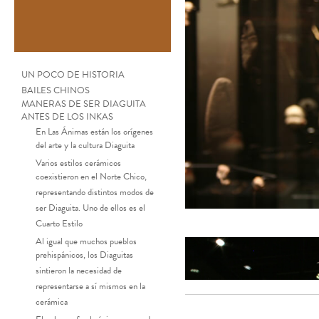
UN POCO DE HISTORIA
BAILES CHINOS
MANERAS DE SER DIAGUITA
ANTES DE LOS INKAS
En Las Ánimas están los orígenes
del arte y la cultura Diaguita
Varios estilos cerámicos
coexistieron en el Norte Chico,
representando distintos modos de
ser Diaguita. Uno de ellos es el
Cuarto Estilo
Al igual que muchos pueblos
prehispánicos, los Diaguitas
sintieron la necesidad de
representarse a sí mismos en la
cerámica