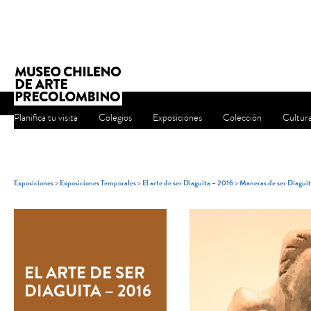
Planifica tu visita
Colegios
Exposiciones
Colección
Cultur
Exposiciones
>
Exposiciones Temporales
>
El arte de ser Diaguita – 2016
>
Maneras de ser Diaguita
EL ARTE DE SER
DIAGUITA – 2016