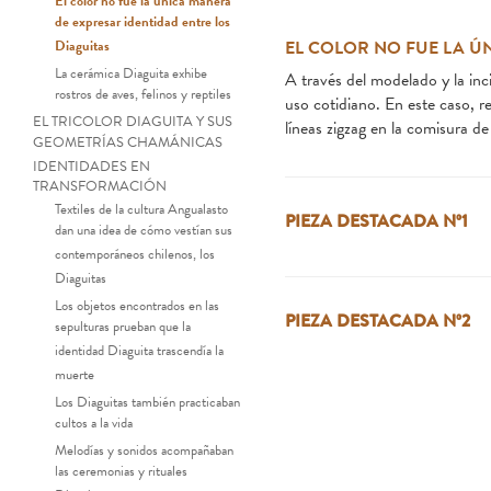
El color no fue la única manera
de expresar identidad entre los
Diaguitas
EL COLOR NO FUE LA Ú
La cerámica Diaguita exhibe
A través del modelado y la inci
rostros de aves, felinos y reptiles
uso cotidiano. En este caso, re
EL TRICOLOR DIAGUITA Y SUS
líneas zigzag en la comisura d
GEOMETRÍAS CHAMÁNICAS
IDENTIDADES EN
TRANSFORMACIÓN
Textiles de la cultura Angualasto
PIEZA DESTACADA Nº1
dan una idea de cómo vestían sus
contemporáneos chilenos, los
Diaguitas
Los objetos encontrados en las
PIEZA DESTACADA Nº2
sepulturas prueban que la
identidad Diaguita trascendía la
muerte
Los Diaguitas también practicaban
cultos a la vida
Melodías y sonidos acompañaban
las ceremonias y rituales