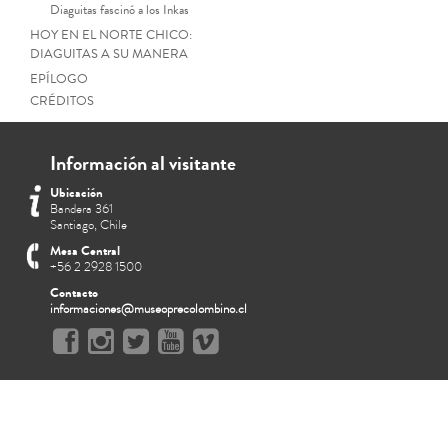
Diaguitas fascinó a los Inkas
HOY EN EL NORTE CHICO:
DIAGUITAS A SU MANERA
EPÍLOGO
CRÉDITOS
Información al visitante
Ubicación
Bandera 361
Santiago, Chile
Mesa Central
+56 2 2928 1500
Contacto
informaciones@museoprecolombino.cl