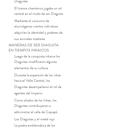
Diaguitas
El trance chamánico jugaba un rol
central en el modo de ser Diaguita
Mediante el consumo de
alucinógenos ciertos individuos
adquirían la identidad y poderes de
sus animales tutelares
MANERAS DE SER DIAGUITA
EN TIEMPOS INKAICOS
Luego de la conquista inkaica los
Diaguitas modificaron algunos
elementos de su cultura
Durante la expansión de los inkas
hacia el Valle Central, los
Diaguitas desempeñaron el rol de
agentes del Imperio
Como aliados de los Inkas, los
Diaguitas contribuyeron a
administrar el valle de Copiapó
Los Diaguitas y el metal rojo
La piedra emblemática de los