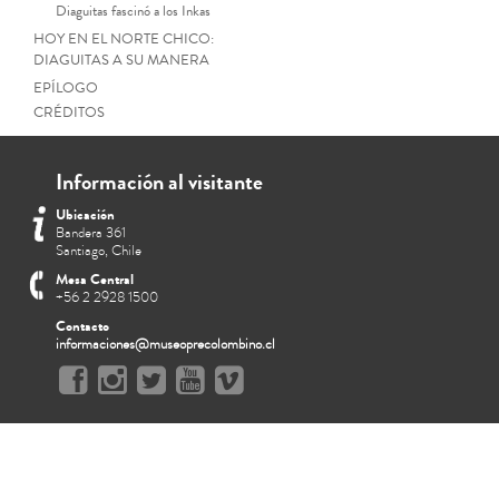
Diaguitas fascinó a los Inkas
HOY EN EL NORTE CHICO:
DIAGUITAS A SU MANERA
EPÍLOGO
CRÉDITOS
Información al visitante
Ubicación
Bandera 361
Santiago, Chile
Mesa Central
+56 2 2928 1500
Contacto
informaciones@museoprecolombino.cl