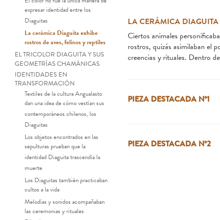
El color no fue la única manera de
expresar identidad entre los
Diaguitas
LA CERÁMICA DIAGUITA 
La cerámica Diaguita exhibe
Ciertos animales personificaban
rostros de aves, felinos y reptiles
rostros, quizás asimilaban el 
EL TRICOLOR DIAGUITA Y SUS
creencias y rituales. Dentro de
GEOMETRÍAS CHAMÁNICAS
IDENTIDADES EN
TRANSFORMACIÓN
Textiles de la cultura Angualasto
PIEZA DESTACADA Nº1
dan una idea de cómo vestían sus
contemporáneos chilenos, los
Diaguitas
Los objetos encontrados en las
PIEZA DESTACADA Nº2
sepulturas prueban que la
identidad Diaguita trascendía la
muerte
Los Diaguitas también practicaban
cultos a la vida
Melodías y sonidos acompañaban
las ceremonias y rituales