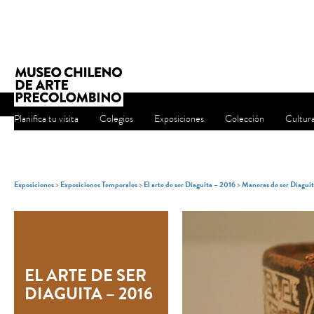
Planifica tu visita
Colegios
Exposiciones
Colección
Cultur
Exposiciones
>
Exposiciones Temporales
>
El arte de ser Diaguita – 2016
>
Maneras de ser Diaguita
EL ARTE DE SER
DIAGUITA – 2016