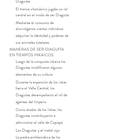
Diaguitas
El trance chamánico jugaba un rol
central en el modo de ser Diaguita
Mediante el consumo de
alucinógenos ciertos individuos
adquirían la identidad y poderes de
sus animales tutelares
MANERAS DE SER DIAGUITA
EN TIEMPOS INKAICOS
Luego de la conquista inkaica los
Diaguitas modificaron algunos
elementos de su cultura
Durante la expansión de los inkas
hacia el Valle Central, los
Diaguitas desempeñaron el rol de
agentes del Imperio
Como aliados de los Inkas, los
Diaguitas contribuyeron a
administrar el valle de Copiapó
Los Diaguitas y el metal rojo
La piedra emblemática de los