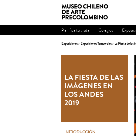
Planifica tu visita
Colegios
Exposic
Exposiciones
>
Exposiciones Temporales
>
La Fiesta de las
LA FIESTA DE LAS
IMÁGENES EN
LOS ANDES –
2019
INTRODUCCIÓN