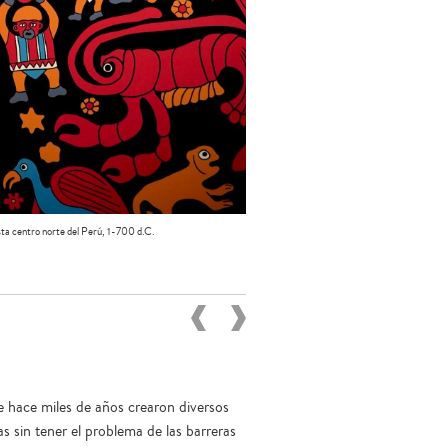
sta centro norte del Perú, 1-700 d.C.
e hace miles de años crearon diversos
as sin tener el problema de las barreras