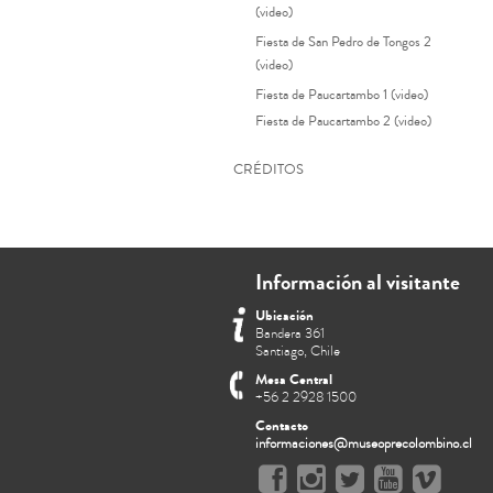
(video)
Fiesta de San Pedro de Tongos 2
(video)
Fiesta de Paucartambo 1 (video)
Fiesta de Paucartambo 2 (video)
CRÉDITOS
Información al visitante
Ubicación
Bandera 361
Santiago, Chile
Mesa Central
+56 2 2928 1500
Contacto
informaciones@museoprecolombino.cl