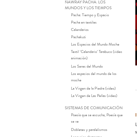
ÑAWRAY PACHA: LOS
MUNDOS Y LOS TIEMPOS
Pacha: Tiempo y Espacio
Pacha en textiles
Calendarios
Pachakuti
Los Espacios del Mundo Moche
Textil ‘Calendario’ Tarabuco (video
animación)
Los Seres del Mundo
Los espacios del mundo de los
moche
La Virgen de la Piedra (video)
La Virgen de Las Peñas (video)
SISTEMAS DE COMUNICACIÓN
Poesía que se escucha, Poesía que
se ve
Dobletes y paralelismos
s