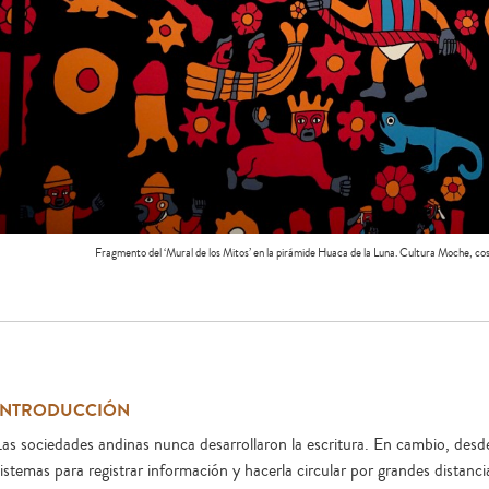
Fragmento del ‘Mural de los Mitos’ en la pirámide Huaca de la Luna. Cultura Moche, co
INTRODUCCIÓN
Las sociedades andinas nunca desarrollaron la escritura. En cambio, desd
istemas para registrar información y hacerla circular por grandes distanci