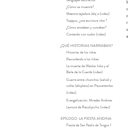
Lenguajes abstractos
¿Cómo se muestra?
Maestra tejedora Jalq´a (video)
Toqapus, ¿una escritura inka ?
¿Cómo anotaban y sumaban?
s
Contando con nudos (video)
¿QUÉ HISTORIAS NARRABAN?
Historias de los inkas
Recordando a los Inkas
La muerte de Waskar Inka y el
Baile de la Cuerda (video)
Guerra entre chunchos (selva) y
collas (altiplano) en Paucartambo
(video).
Evangelización: Miradas Andinas
Lectura de Rezolipichis (video)
EPÍLOGO: LA FIESTA ANDINA
Fiesta de San Pedro de Tongos 1