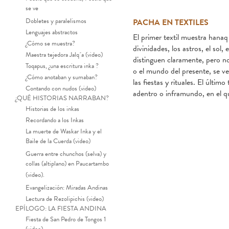
se ve
Dobletes y paralelismos
PACHA EN TEXTILES
Lenguajes abstractos
El primer textil muestra hanaq
¿Cómo se muestra?
divinidades, los astros, el sol,
Maestra tejedora Jalq´a (video)
distinguen claramente, pero no
Toqapus, ¿una escritura inka ?
o el mundo del presente, se ve
¿Cómo anotaban y sumaban?
las fiestas y rituales. El últi
Contando con nudos (video)
adentro o inframundo, en el qu
¿QUÉ HISTORIAS NARRABAN?
Historias de los inkas
Recordando a los Inkas
La muerte de Waskar Inka y el
Baile de la Cuerda (video)
Guerra entre chunchos (selva) y
collas (altiplano) en Paucartambo
(video).
Hanaq Pacha, tiempos de Gloria
Evangelización: Miradas Andinas
Lectura de Rezolipichis (video)
EPÍLOGO: LA FIESTA ANDINA
Fiesta de San Pedro de Tongos 1