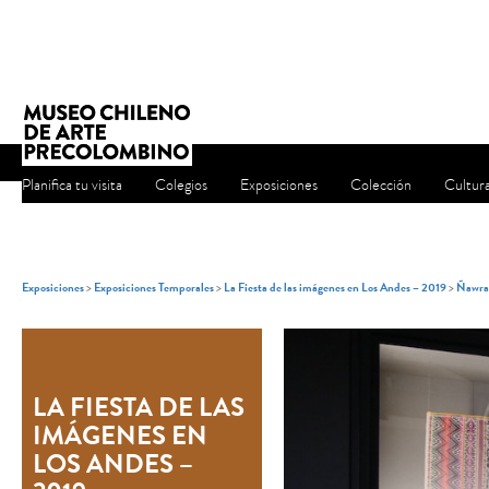
Planifica tu visita
Colegios
Exposiciones
Colección
Cultur
Exposiciones
>
Exposiciones Temporales
>
La Fiesta de las imágenes en Los Andes – 2019
>
Ñawray
LA FIESTA DE LAS
IMÁGENES EN
LOS ANDES –