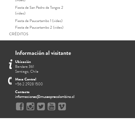
(video)
Fiesta de San Pedro de Tongos 2
(video)
Fiesta de Paucartambo 1 (video)
Fiesta de Paucartambo 2 (video)
CRÉDITOS
Información al visitante
Ubicación
Bandera 361
Santiago, Chile
Mesa Central
+56 2 2928 1500
Contacto
informaciones@museoprecolombino.cl
Kay Pacha, las actividades