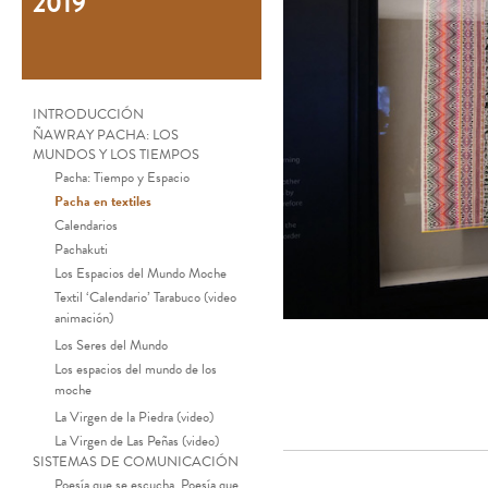
2019
INTRODUCCIÓN
ÑAWRAY PACHA: LOS
MUNDOS Y LOS TIEMPOS
Pacha: Tiempo y Espacio
Pacha en textiles
Calendarios
Pachakuti
Los Espacios del Mundo Moche
Textil ‘Calendario’ Tarabuco (video
animación)
Los Seres del Mundo
Los espacios del mundo de los
moche
La Virgen de la Piedra (video)
La Virgen de Las Peñas (video)
SISTEMAS DE COMUNICACIÓN
Poesía que se escucha, Poesía que