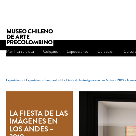
Planifica tu visita
Colegios
Exposiciones
Colección
Cultur
Exposiciones
>
Exposiciones Temporales
>
La Fiesta de las imágenes en Los Andes – 2019
>
Ñawray
LA FIESTA DE LAS
IMÁGENES EN
LOS ANDES –