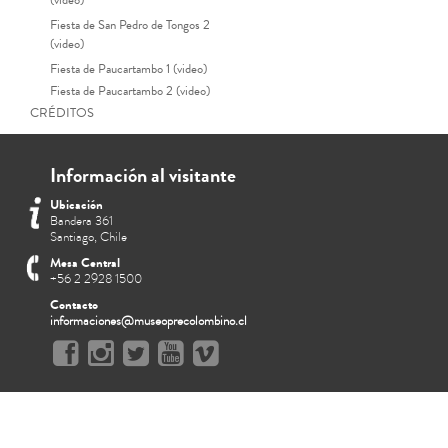
(video)
Fiesta de San Pedro de Tongos 2
(video)
Fiesta de Paucartambo 1 (video)
Fiesta de Paucartambo 2 (video)
CRÉDITOS
Información al visitante
Ubicación
Bandera 361
Santiago, Chile
Mesa Central
+56 2 2928 1500
Contacto
informaciones@museoprecolombino.cl
Pachakuti, la vuelta del mu