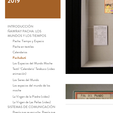
2019
INTRODUCCIÓN
ÑAWRAY PACHA: LOS
MUNDOS Y LOS TIEMPOS
Pacha: Tiempo y Espacio
Pacha en textiles
Calendarios
Pachakuti
Los Espacios del Mundo Moche
Textil ‘Calendario’ Tarabuco (video
animación)
Los Seres del Mundo
Los espacios del mundo de los
moche
La Virgen de la Piedra (video)
La Virgen de Las Peñas (video)
SISTEMAS DE COMUNICACIÓN
Poesía que se escucha, Poesía que