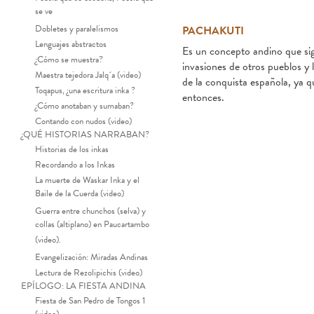
se ve
Dobletes y paralelismos
PACHAKUTI
Lenguajes abstractos
Es un concepto andino que sign
¿Cómo se muestra?
invasiones de otros pueblos y 
Maestra tejedora Jalq´a (video)
de la conquista española, ya q
Toqapus, ¿una escritura inka ?
entonces.
¿Cómo anotaban y sumaban?
Contando con nudos (video)
¿QUÉ HISTORIAS NARRABAN?
Historias de los inkas
Recordando a los Inkas
La muerte de Waskar Inka y el
Baile de la Cuerda (video)
Guerra entre chunchos (selva) y
collas (altiplano) en Paucartambo
(video).
Pachakuti o fin
Evangelización: Miradas Andinas
Lectura de Rezolipichis (video)
EPÍLOGO: LA FIESTA ANDINA
Fiesta de San Pedro de Tongos 1