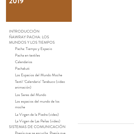
2019
INTRODUCCIÓN
ÑAWRAY PACHA: LOS
MUNDOS Y LOS TIEMPOS
Pacha: Tiempo y Espacio
Pacha en textiles
Calendarios
Pachakuti
Los Espacios del Mundo Moche
Textil ‘Calendario’ Tarabuco (video
animación)
Los Seres del Mundo
Los espacios del mundo de los
moche
La Virgen de la Piedra (video)
La Virgen de Las Peñas (video)
SISTEMAS DE COMUNICACIÓN
Poesía que se escucha, Poesía que