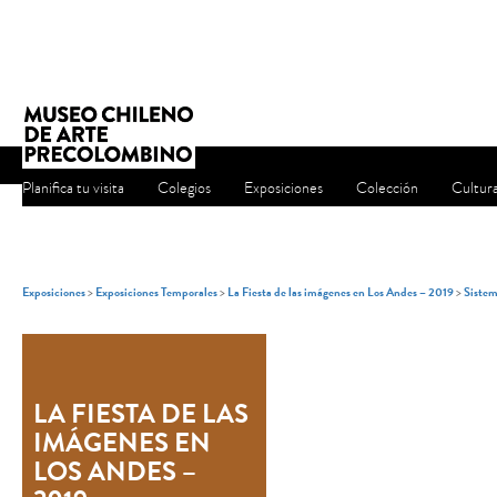
Planifica tu visita
Colegios
Exposiciones
Colección
Cultur
Exposiciones
>
Exposiciones Temporales
>
La Fiesta de las imágenes en Los Andes – 2019
>
Siste
LA FIESTA DE LAS
IMÁGENES EN
LOS ANDES –