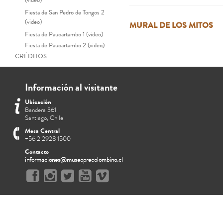
(video)
Fiesta de San Pedro de Tongos 2
(video)
MURAL DE LOS MITOS
Fiesta de Paucartambo 1 (video)
Fiesta de Paucartambo 2 (video)
CRÉDITOS
Información al visitante
Ubicación
Bandera 361
Santiago, Chile
Mesa Central
+56 2 2928 1500
Contacto
informaciones@museoprecolombino.cl
Modo Presentación. Toqapu 
Centrales del Perú, 1400-1532