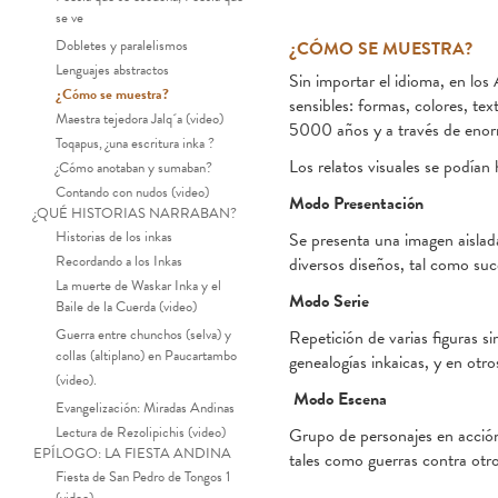
se ve
Dobletes y paralelismos
¿CÓMO SE MUESTRA?
Lenguajes abstractos
Sin importar el idioma, en los
¿Cómo se muestra?
sensibles: formas, colores, tex
Maestra tejedora Jalq´a (video)
5000 años y a través de enorm
Toqapus, ¿una escritura inka ?
Los relatos visuales se podían
¿Cómo anotaban y sumaban?
Contando con nudos (video)
Modo Presentación
¿QUÉ HISTORIAS NARRABAN?
Historias de los inkas
Se presenta una imagen aislada
Recordando a los Inkas
diversos diseños, tal como suc
La muerte de Waskar Inka y el
Modo Serie
Baile de la Cuerda (video)
Guerra entre chunchos (selva) y
Repetición de varias figuras s
collas (altiplano) en Paucartambo
genealogías inkaicas, y en otro
(video).
Modo Escena
Evangelización: Miradas Andinas
Lectura de Rezolipichis (video)
Grupo de personajes en acción.
EPÍLOGO: LA FIESTA ANDINA
tales como guerras contra otr
Fiesta de San Pedro de Tongos 1