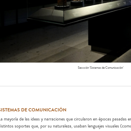
Seccción ‘Sistemas de Comunicación’
SISTEMAS DE COMUNICACIÓN
La mayoría de las ideas y narraciones que circularon en épocas pasadas en
distintos soportes que, por su naturaleza, usaban lenguajes visuales (como 