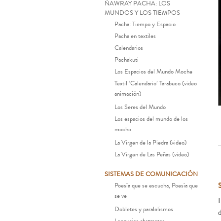
ÑAWRAY PACHA: LOS
MUNDOS Y LOS TIEMPOS
Pacha: Tiempo y Espacio
Pacha en textiles
Calendarios
Pachakuti
Los Espacios del Mundo Moche
Textil ‘Calendario’ Tarabuco (video
animación)
Los Seres del Mundo
Los espacios del mundo de los
moche
La Virgen de la Piedra (video)
La Virgen de Las Peñas (video)
SISTEMAS DE COMUNICACIÓN
Poesía que se escucha, Poesía que
se ve
Dobletes y paralelismos