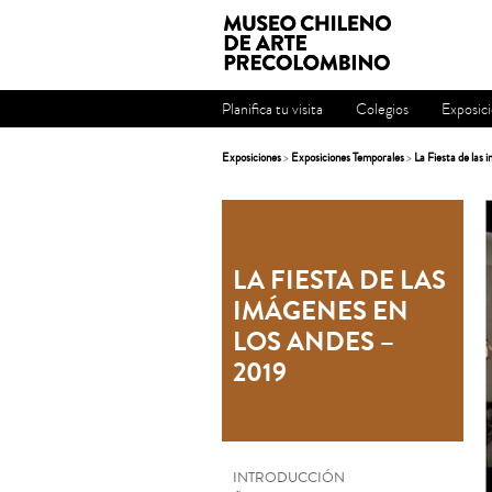
Planifica tu visita
Colegios
Exposic
Exposiciones
>
Exposiciones Temporales
>
La Fiesta de las
LA FIESTA DE LAS
IMÁGENES EN
LOS ANDES –
2019
INTRODUCCIÓN