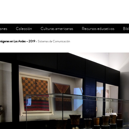
iones
Colección
Culturas americanas
Recursos educativos
Bib
 imágenes en Los Andes – 2019
> Sistemas de Comunicación