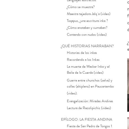
Lenguajes abstractos
¿Cómo se muestra?
Maestra tejedora Jalq´a (video)
Toqapus, ¿una escritura inka ?
¿Cómo anotaban y sumaban?
Contando con nudos (video)
¿QUÉ HISTORIAS NARRABAN?
Historias de los inkas
Recordando a los Inkas
La muerte de Waskar Inka y el
Baile de la Cuerda (video)
Guerra entre chunchos (selva) y
collas (altiplano) en Paucartambo
(video).
Evangelización: Miradas Andinas
Lectura de Rezolipichis (video)
EPÍLOGO: LA FIESTA ANDINA
Fiesta de San Pedro de Tongos 1