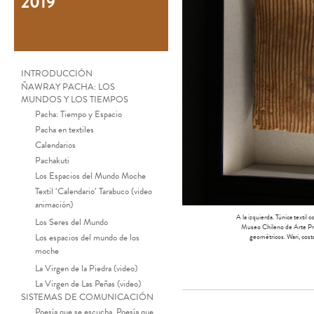
2019
INTRODUCCIÓN
ÑAWRAY PACHA: LOS
MUNDOS Y LOS TIEMPOS
Pacha: Tiempo y Espacio
Pacha en textiles
Calendarios
Pachakuti
Los Espacios del Mundo Moche
Textil ‘Calendario’ Tarabuco (video
animación)
A la izquierda. Túnica textil
Los Seres del Mundo
Museo Chileno de Arte Pre
Los espacios del mundo de los
geométricos. Wari, cos
moche
La Virgen de la Piedra (video)
La Virgen de Las Peñas (video)
SISTEMAS DE COMUNICACIÓN
Poesía que se escucha, Poesía que