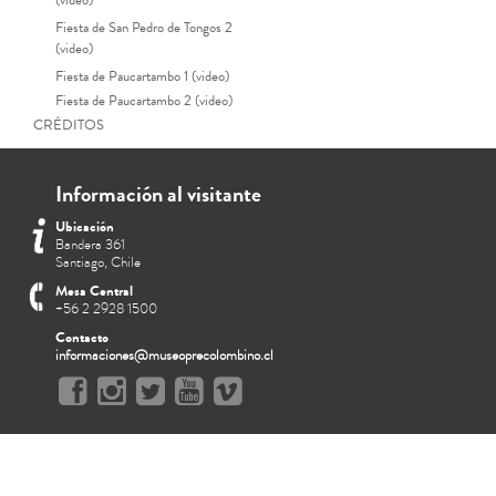
(video)
Fiesta de San Pedro de Tongos 2
(video)
Fiesta de Paucartambo 1 (video)
Fiesta de Paucartambo 2 (video)
CRÉDITOS
Información al visitante
Ubicación
Bandera 361
Santiago, Chile
Mesa Central
+56 2 2928 1500
Contacto
informaciones@museoprecolombino.cl
Franja en el centro con de