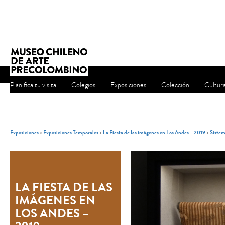
Planifica tu visita
Colegios
Exposiciones
Colección
Cultur
Exposiciones
>
Exposiciones Temporales
>
La Fiesta de las imágenes en Los Andes – 2019
>
Siste
LA FIESTA DE LAS
IMÁGENES EN
LOS ANDES –