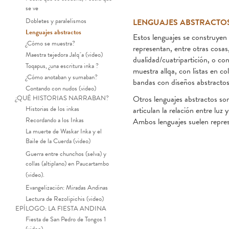
se ve
Dobletes y paralelismos
LENGUAJES ABSTRACTO
Lenguajes abstractos
Estos lenguajes se construyen
¿Cómo se muestra?
representan, entre otras cosas,
Maestra tejedora Jalq´a (video)
dualidad/cuatripartición, o co
Toqapus, ¿una escritura inka ?
muestra allqa, con listas en co
¿Cómo anotaban y sumaban?
bandas con diseños abstractos,
Contando con nudos (video)
¿QUÉ HISTORIAS NARRABAN?
Otros lenguajes abstractos son 
Historias de los inkas
articulan la relación entre luz
Recordando a los Inkas
Ambos lenguajes suelen repres
La muerte de Waskar Inka y el
Baile de la Cuerda (video)
Guerra entre chunchos (selva) y
collas (altiplano) en Paucartambo
(video).
Evangelización: Miradas Andinas
Lectura de Rezolipichis (video)
EPÍLOGO: LA FIESTA ANDINA
Fiesta de San Pedro de Tongos 1