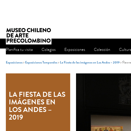
Planifica tu visita
Colegios
Exposiciones
Colección
Cultur
Exposiciones
>
Exposiciones Temporales
>
La Fiesta de las imágenes en Los Andes – 2019
> Ñawray
LA FIESTA DE LAS
IMÁGENES EN
LOS ANDES –
2019