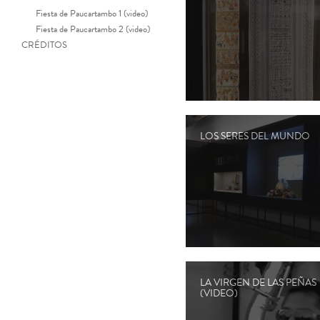
Fiesta de Paucartambo 1 (video)
Fiesta de Paucartambo 2 (video)
CRÉDITOS
LOS SERES DEL MUNDO
LA VIRGEN DE LAS PEÑAS
(VIDEO)