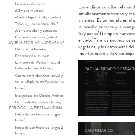
Lenguajes abstractos
Los andinos conciben el mundo
¿Cómo se muestra?
simultáneamente tiempo y espa
Maestra tejedora Jalq´a (video)
vivientes. Es un mundo en el q
Toqapus, ¿una escritura inka ?
la invasión europea y la evang
¿Cómo anotaban y sumaban?
‘kay pacha’ (tiempo y humanid
Contando con nudos (video)
el cielo. Para los andinos los
¿QUÉ HISTORIAS NARRABAN?
vegetales, y los otros seres d
Historias de los inkas
muertos crean vida y particip
Recordando a los Inkas
La muerte de Waskar Inka y el
Baile de la Cuerda (video)
PACHA: TIEMPO Y ESPAC
Guerra entre chunchos (selva) y
collas (altiplano) en Paucartambo
(video).
Evangelización: Miradas Andinas
Lectura de Rezolipichis (video)
EPÍLOGO: LA FIESTA ANDINA
Fiesta de San Pedro de Tongos 1
(video)
Fiesta de San Pedro de Tongos 2
CALENDARIOS
(video)