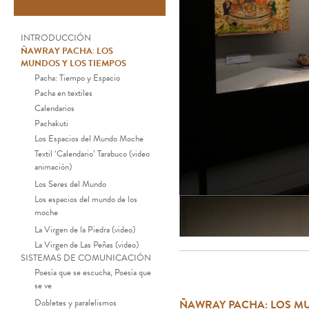
INTRODUCCIÓN
ÑAWRAY PACHA: LOS
MUNDOS Y LOS TIEMPOS
Pacha: Tiempo y Espacio
Pacha en textiles
Calendarios
Pachakuti
Los Espacios del Mundo Moche
Textil ‘Calendario’ Tarabuco (video
animación)
Los Seres del Mundo
Los espacios del mundo de los
moche
La Virgen de la Piedra (video)
La Virgen de Las Peñas (video)
SISTEMAS DE COMUNICACIÓN
Poesía que se escucha, Poesía que
se ve
Dobletes y paralelismos
ÑAWRAY PACHA: LOS MU