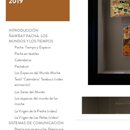
2019
INTRODUCCIÓN
ÑAWRAY PACHA: LOS
MUNDOS Y LOS TIEMPOS
Pacha: Tiempo y Espacio
Pacha en textiles
Calendarios
Pachakuti
Los Espacios del Mundo Moche
Textil ‘Calendario’ Tarabuco (video
animación)
Los Seres del Mundo
Los espacios del mundo de los
moche
La Virgen de la Piedra (video)
La Virgen de Las Peñas (video)
SISTEMAS DE COMUNICACIÓN
Poesía que se escucha, Poesía que