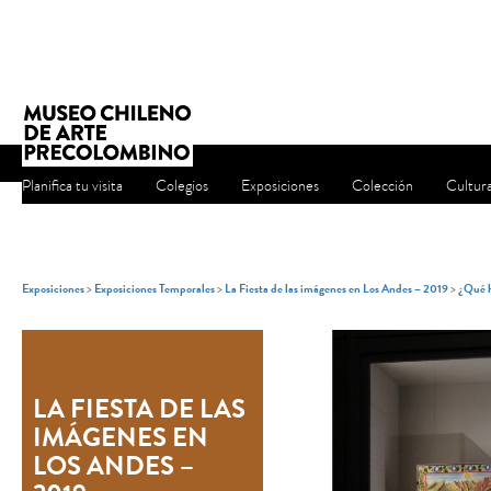
Planifica tu visita
Colegios
Exposiciones
Colección
Cultur
Exposiciones
>
Exposiciones Temporales
>
La Fiesta de las imágenes en Los Andes – 2019
>
¿Qué h
LA FIESTA DE LAS
IMÁGENES EN
LOS ANDES –