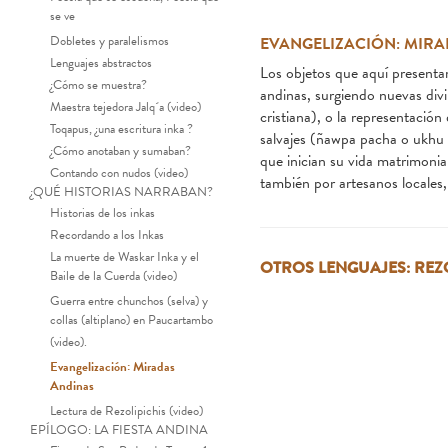
se ve
Dobletes y paralelismos
EVANGELIZACIÓN: MIR
Lenguajes abstractos
Los objetos que aquí presenta
¿Cómo se muestra?
andinas, surgiendo nuevas div
Maestra tejedora Jalq´a (video)
cristiana), o la representació
Toqapus, ¿una escritura inka ?
salvajes (ñawpa pacha o ukhu 
¿Cómo anotaban y sumaban?
que inician su vida matrimonia
Contando con nudos (video)
también por artesanos locales,
¿QUÉ HISTORIAS NARRABAN?
Historias de los inkas
Recordando a los Inkas
La muerte de Waskar Inka y el
OTROS LENGUAJES: REZ
Baile de la Cuerda (video)
Guerra entre chunchos (selva) y
collas (altiplano) en Paucartambo
(video).
Ceremonia cristiana junto a
Evangelización: Miradas
Andinas
Lectura de Rezolipichis (video)
EPÍLOGO: LA FIESTA ANDINA