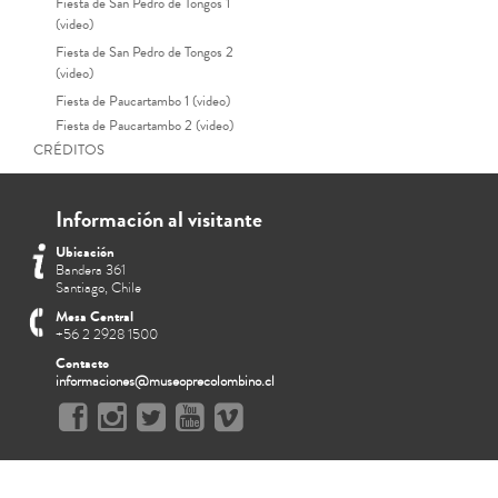
Fiesta de San Pedro de Tongos 1
(video)
Fiesta de San Pedro de Tongos 2
(video)
Fiesta de Paucartambo 1 (video)
Fiesta de Paucartambo 2 (video)
CRÉDITOS
Información al visitante
Ubicación
Bandera 361
Santiago, Chile
Mesa Central
+56 2 2928 1500
Contacto
informaciones@museoprecolombino.cl