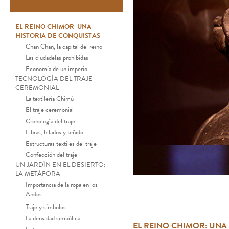
EL REINO CHIMOR: UNA
HISTORIA DE CONQUISTAS
Chan Chan, la capital del reino
Las ciudadelas prohibidas
Economía de un imperio
TECNOLOGÍA DEL TRAJE
CEREMONIAL
La textilería Chimú
El traje ceremonial
Cronología del traje
Fibras, hilados y teñido
Estructuras textiles del traje
Botella
Confección del traje
UN JARDÍN EN EL DESIERTO:
LA METÁFORA
Importancia de la ropa en los
Andes
Traje y símbolos
La densidad simbólica
EL REINO CHIMOR: UNA