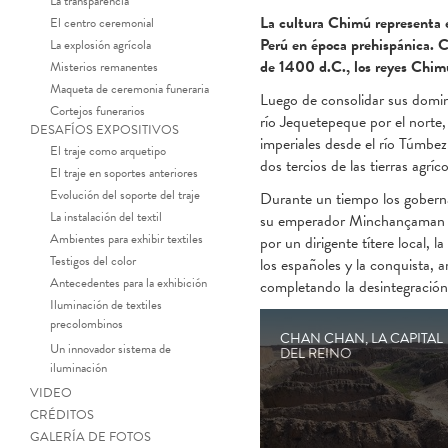
La transparencia
La cultura Chimú representa el
El centro ceremonial
Perú en época prehispánica. C
La explosión agrícola
de 1400 d.C., los reyes Chimú
Misterios remanentes
Maqueta de ceremonia funeraria
Luego de consolidar sus domin
Cortejos funerarios
río Jequetepeque por el norte,
DESAFÍOS EXPOSITIVOS
imperiales desde el río Túmbez
El traje como arquetipo
dos tercios de las tierras agrí
El traje en soportes anteriores
Evolución del soporte del traje
Durante un tiempo los gobernan
La instalación del textil
su emperador Minchançaman fu
Ambientes para exhibir textiles
por un dirigente títere local
Testigos del color
los españoles y la conquista, 
Antecedentes para la exhibición
completando la desintegración
Iluminación de textiles
precolombinos
Botella: Procesi
CHAN CHAN, LA CAPITAL
Un innovador sistema de
DEL REINO
iluminación
VIDEO
CRÉDITOS
GALERÍA DE FOTOS