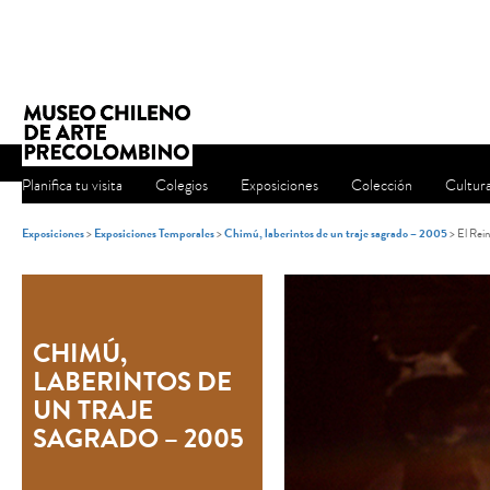
Planifica tu visita
Colegios
Exposiciones
Colección
Cultur
Exposiciones
>
Exposiciones Temporales
>
Chimú, laberintos de un traje sagrado – 2005
> El Rein
CHIMÚ,
LABERINTOS DE
UN TRAJE
SAGRADO – 2005