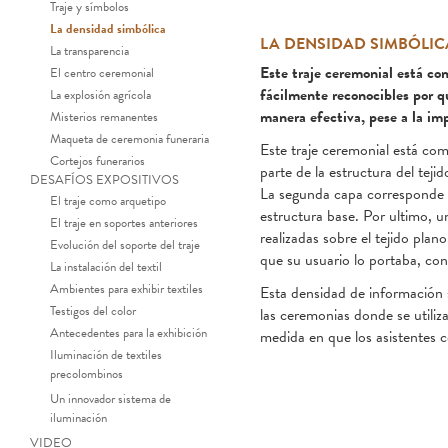
Traje y símbolos
La densidad simbólica
LA DENSIDAD SIMBÓLIC
La transparencia
Este traje ceremonial está co
El centro ceremonial
fácilmente reconocibles por q
La explosión agrícola
manera efectiva, pese a la imp
Misterios remanentes
Maqueta de ceremonia funeraria
Este traje ceremonial está co
Cortejos funerarios
parte de la estructura del tej
DESAFÍOS EXPOSITIVOS
La segunda capa corresponde a
El traje como arquetipo
estructura base. Por ultimo, u
El traje en soportes anteriores
realizadas sobre el tejido plan
Evolución del soporte del traje
que su usuario lo portaba, con
La instalación del textil
Ambientes para exhibir textiles
Esta densidad de información s
Testigos del color
las ceremonias donde se utiliz
Antecedentes para la exhibición
medida en que los asistentes c
Iluminación de textiles
precolombinos
Un innovador sistema de
iluminación
VIDEO