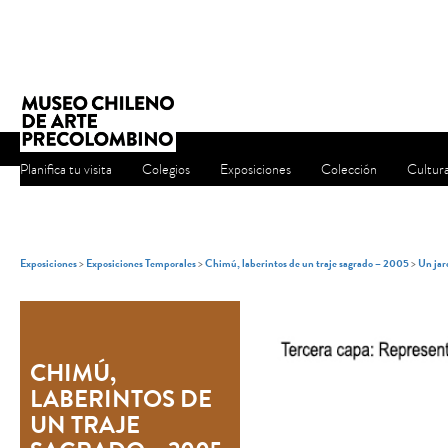
Planifica tu visita
Colegios
Exposiciones
Colección
Cultur
Exposiciones
>
Exposiciones Temporales
>
Chimú, laberintos de un traje sagrado – 2005
>
Un jar
CHIMÚ,
LABERINTOS DE
UN TRAJE