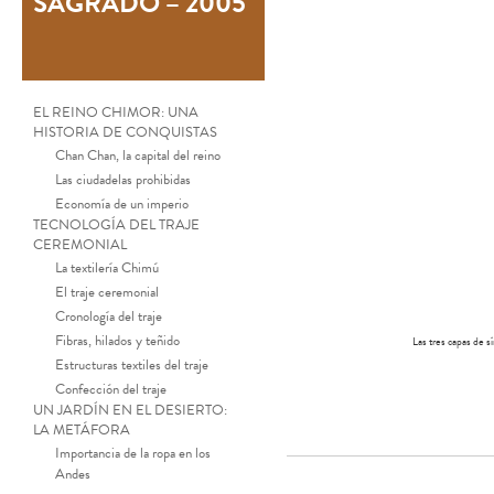
SAGRADO – 2005
EL REINO CHIMOR: UNA
HISTORIA DE CONQUISTAS
Chan Chan, la capital del reino
Las ciudadelas prohibidas
Economía de un imperio
TECNOLOGÍA DEL TRAJE
CEREMONIAL
La textilería Chimú
El traje ceremonial
Cronología del traje
Fibras, hilados y teñido
Las tres capas de s
Estructuras textiles del traje
Confección del traje
UN JARDÍN EN EL DESIERTO:
LA METÁFORA
Importancia de la ropa en los
Andes