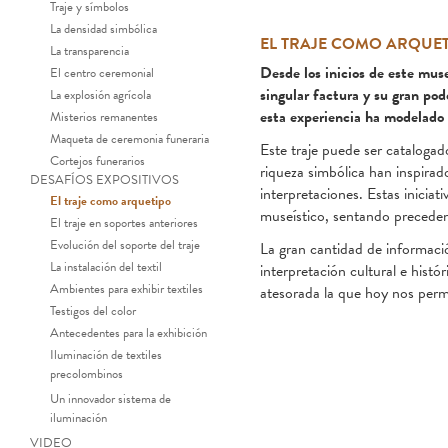
Traje y símbolos
La densidad simbólica
EL TRAJE COMO ARQUE
La transparencia
Desde los inicios de este muse
El centro ceremonial
singular factura y su gran pod
La explosión agrícola
esta experiencia ha modelado 
Misterios remanentes
Maqueta de ceremonia funeraria
Este traje puede ser catalogad
Cortejos funerarios
riqueza simbólica han inspirad
DESAFÍOS EXPOSITIVOS
interpretaciones. Estas inicia
El traje como arquetipo
museístico, sentando precedent
El traje en soportes anteriores
Evolución del soporte del traje
La gran cantidad de informació
La instalación del textil
interpretación cultural e hist
Ambientes para exhibir textiles
atesorada la que hoy nos permi
Testigos del color
Antecedentes para la exhibición
Camisa del traje ceremonia
Iluminación de textiles
precolombinos
Un innovador sistema de
iluminación
VIDEO