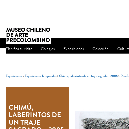
Planifica tu visita
Colegios
Exposiciones
Colección
Cultur
Exposiciones
>
Exposiciones Temporales
>
Chimú, laberintos de un traje sagrado – 2005
>
Desafí
CHIMÚ,
LABERINTOS DE
UN TRAJE