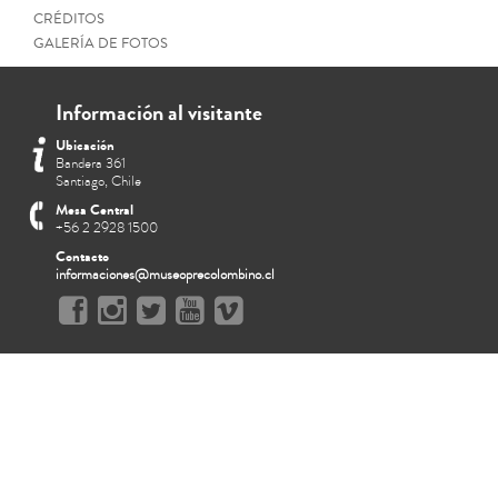
CRÉDITOS
GALERÍA DE FOTOS
Información al visitante
Ubicación
Bandera 361
Santiago, Chile
Mesa Central
+56 2 2928 1500
Contacto
informaciones@museoprecolombino.cl
Faldellín del taparrabo del tr