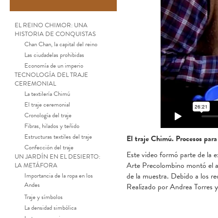
EL REINO CHIMOR: UNA
HISTORIA DE CONQUISTAS
Chan Chan, la capital del reino
Las ciudadelas prohibidas
Economía de un imperio
TECNOLOGÍA DEL TRAJE
CEREMONIAL
La textilería Chimú
El traje ceremonial
Cronología del traje
Fibras, hilados y teñido
Estructuras textiles del traje
El traje Chimú. Procesos para
Confección del traje
Este video formó parte de la 
UN JARDÍN EN EL DESIERTO:
Arte Precolombino montó el añ
LA METÁFORA
de la muestra. Debido a los req
Importancia de la ropa en los
Andes
Realizado por Andrea Torres 
Traje y símbolos
La densidad simbólica