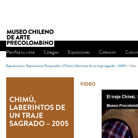
Planifica tu visita
Colegios
Exposiciones
Colección
Cultur
Exposiciones
>
Exposiciones Temporales
>
Chimú, laberintos de un traje sagrado – 2005
> Video
VIDEO
CHIMÚ,
LABERINTOS DE
UN TRAJE
SAGRADO – 2005