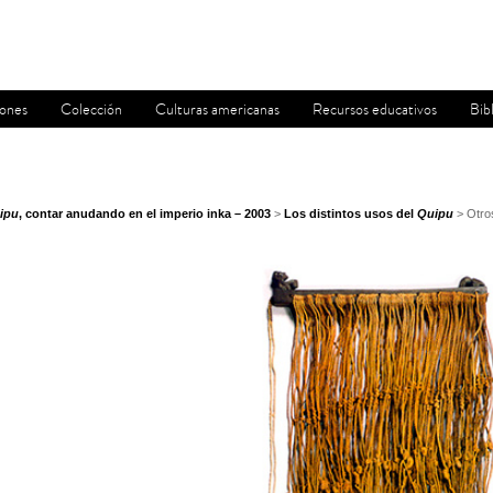
iones
Colección
Culturas americanas
Recursos educativos
Bib
ipu
, contar anudando en el imperio inka – 2003
>
Los distintos usos del
Quipu
> Otro