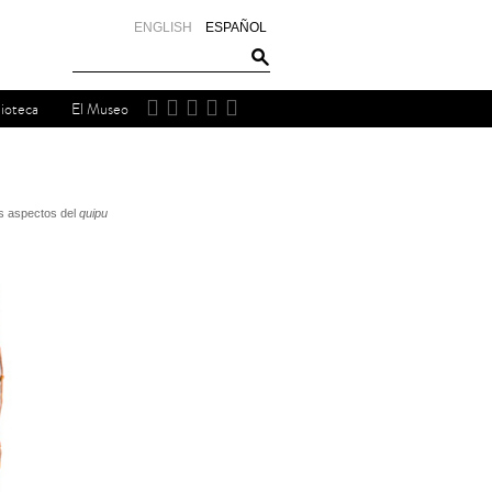
ENGLISH
ESPAÑOL
lioteca
El Museo
s aspectos del
quipu