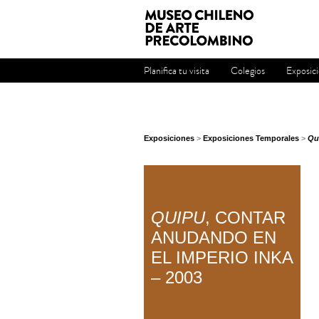
Planifica tu visita
Colegios
Exposic
Exposiciones
>
Exposiciones Temporales
>
Qu
QUIPU
, CONTAR
ANUDANDO EN
EL IMPERIO INKA
– 2003