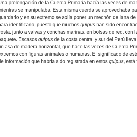
Una prolongación de la Cuerda Primaria hacía las veces de mani
mientras se manipulaba. Esta misma cuerda se aprovechaba par
guardarlo y en su extremo se solía poner un mechón de lana de
para identificarlo, puesto que muchos
quipus
han sido encontrad
costa, junto a valvas y conchas marinas, en bolsas de red, con
paquete. Escasos
quipus
de la costa central y sur del Perú lle
un asa de madera horizontal, que hace las veces de Cuerda Prim
extremos con figuras animales o humanas. El significado de esto
de información que habría sido registrada en estos
quipus
, está