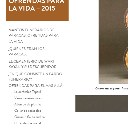
OFRENDAS PARA
LA VIDA – 2015
MANTOS FUNERARIOS DE
PARACAS: OFRENDAS PARA
LA VIDA
¿QUIÉNES ERAN LOS
PARACAS?
EL CEMENTERIO DE WARI
KAYÁN Y SU DESCUBRIDOR
¿EN QUÉ CONSISTE UN FARDO
FUNERARIO?
OFRENDAS PARA EL MÁS ALLÁ
Ornamentos colgantes. Para
La cerámica Topará
Varas ceremoniales
Abanico de plumas
Collar de caracoles
Quena
o flauta andina
Ofrendas de metal