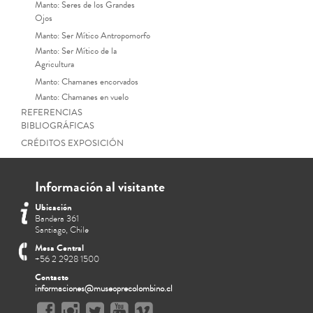
Manto: Seres de los Grandes
Ojos
Manto: Ser Mítico Antropomorfo
Manto: Ser Mítico de la
Agricultura
Manto: Chamanes encorvados
Manto: Chamanes en vuelo
REFERENCIAS
BIBLIOGRÁFICAS
CRÉDITOS EXPOSICIÓN
Información al visitante
Ubicación
Bandera 361
Santiago, Chile
Mesa Central
+56 2 2928 1500
Contacto
informaciones@museoprecolombino.cl