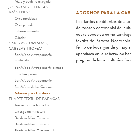
Maza y cuchillo triangular
¿CÓMO SE «LEEN» LAS
IMÁGENES?
ADORNOS PARA LA CAB
Orca modelada
Los fardos de difuntos de alt
Orca pintada
del tocado ceremonial del bul
Felino-serpiente
cobre conocida como tumbaga, 
Cóndor
textiles de Paracas Necrópoli
CABEZAS CORTADAS,
felino de boca grande y muy a
CABEZAS-TROFEO
apéndices en la cabeza. Se han
Ser Mítico Antropomorfo
pliegues de los envoltorios fun
modelado
Ser Mítico Antropomorfo pintado
Hombre-pájaro
Ser Mítico Antropomorfo
Ser Mítico de los Cultivos
Adornos para la cabeza
EL ARTE TEXTIL DE PARACAS
Nariguera. Paracas Necr
Tres estilos de bordados
Un traje en miniatura
Banda cefálica: Turbante I
Banda cefálica: Turbante II
Banda cefálica: Turbante III