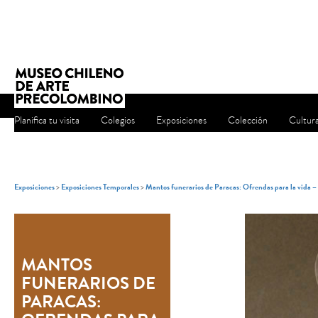
Planifica tu visita
Colegios
Exposiciones
Colección
Cultur
Exposiciones
>
Exposiciones Temporales
>
Mantos funerarios de Paracas: Ofrendas para la vida 
MANTOS
FUNERARIOS DE
PARACAS: