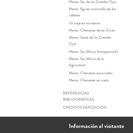
Manto: Ser de los Grandes Ojos
Manto: figuras zoomorfas de dos
cabezas
Un traje en miniatura
Manto: Chamanes de las Orcas
Manto: Seres de los Grandes
Ojos
Manto: Ser Mítico Antropomorfo
Manto: Ser Mítico de la
Agricultura
Manto: Chamanes encorvados
Manto: Chamanes en vuelo
REFERENCIAS
BIBLIOGRÁFICAS
CRÉDITOS EXPOSICIÓN
Información al visitante