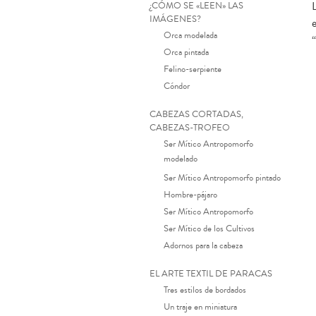
¿CÓMO SE «LEEN» LAS
IMÁGENES?
Orca modelada
Orca pintada
Felino-serpiente
Cóndor
CABEZAS CORTADAS,
CABEZAS-TROFEO
Ser Mítico Antropomorfo
modelado
Ser Mítico Antropomorfo pintado
Hombre-pájaro
Ser Mítico Antropomorfo
Ser Mítico de los Cultivos
Adornos para la cabeza
EL ARTE TEXTIL DE PARACAS
Tres estilos de bordados
Un traje en miniatura