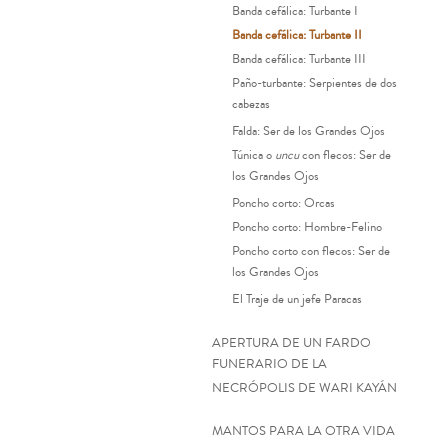
Banda cefálica: Turbante I
Banda cefálica: Turbante II
Banda cefálica: Turbante III
Paño-turbante: Serpientes de dos
cabezas
Falda: Ser de los Grandes Ojos
Túnica o
uncu
con flecos: Ser de
los Grandes Ojos
Poncho corto: Orcas
Poncho corto: Hombre-Felino
Poncho corto con flecos: Ser de
los Grandes Ojos
El Traje de un jefe Paracas
APERTURA DE UN FARDO
FUNERARIO DE LA
NECRÓPOLIS DE WARI KAYÁN
MANTOS PARA LA OTRA VIDA