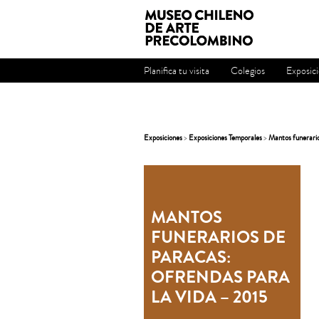
Planifica tu visita
Colegios
Exposic
Exposiciones
>
Exposiciones Temporales
>
Mantos funerario
MANTOS
FUNERARIOS DE
PARACAS:
OFRENDAS PARA
LA VIDA – 2015