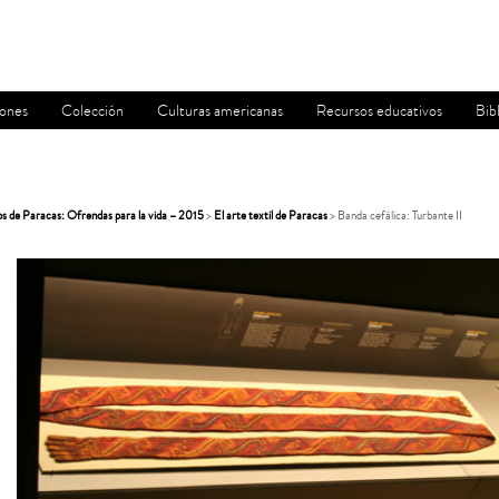
iones
Colección
Culturas americanas
Recursos educativos
Bib
s de Paracas: Ofrendas para la vida – 2015
>
El arte textil de Paracas
> Banda cefálica: Turbante II