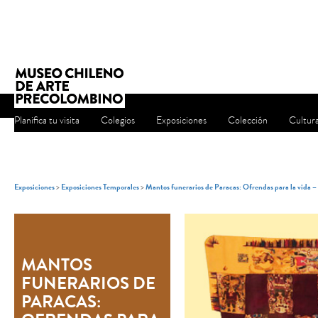
Planifica tu visita
Colegios
Exposiciones
Colección
Cultur
Exposiciones
>
Exposiciones Temporales
>
Mantos funerarios de Paracas: Ofrendas para la vida 
MANTOS
FUNERARIOS DE
PARACAS: