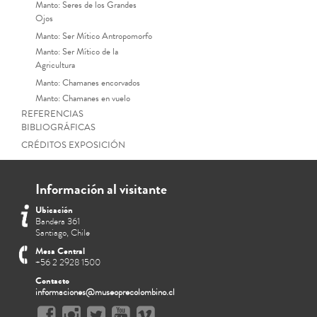
Manto: Seres de los Grandes
Ojos
Manto: Ser Mítico Antropomorfo
Manto: Ser Mítico de la
Agricultura
Manto: Chamanes encorvados
Manto: Chamanes en vuelo
REFERENCIAS
BIBLIOGRÁFICAS
CRÉDITOS EXPOSICIÓN
Información al visitante
Ubicación
Bandera 361
Santiago, Chile
Mesa Central
+56 2 2928 1500
Contacto
informaciones@museoprecolombino.cl