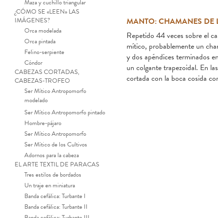
Maza y cuchillo triangular
¿CÓMO SE «LEEN» LAS
IMÁGENES?
MANTO: CHAMANES DE 
Orca modelada
Repetido 44 veces sobre el cam
Orca pintada
mítico, probablemente un cha
Felino-serpiente
y dos apéndices terminados en
Cóndor
un colgante trapezoidal. En la
CABEZAS CORTADAS,
cortada con la boca cosida con
CABEZAS-TROFEO
Ser Mítico Antropomorfo
modelado
Ser Mítico Antropomorfo pintado
Hombre-pájaro
Ser Mítico Antropomorfo
Ser Mítico de los Cultivos
Adornos para la cabeza
EL ARTE TEXTIL DE PARACAS
Tres estilos de bordados
Un traje en miniatura
Banda cefálica: Turbante I
Banda cefálica: Turbante II
Banda cefálica: Turbante III