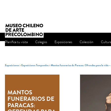
Planifica tu visita
Colegios
Exposiciones
Colección
Cultur
Exposiciones
>
Exposiciones Temporales
>
Mantos funerarios de Paracas: Ofrendas para la vida 
MANTOS
FUNERARIOS DE
PARACAS: