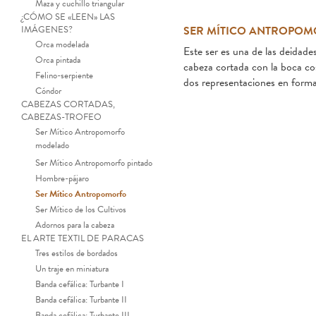
Maza y cuchillo triangular
¿CÓMO SE «LEEN» LAS
IMÁGENES?
SER MÍTICO ANTROPO
Orca modelada
Este ser es una de las deidade
Orca pintada
cabeza cortada con la boca co
Felino-serpiente
dos representaciones en forma
Cóndor
CABEZAS CORTADAS,
CABEZAS-TROFEO
Ser Mítico Antropomorfo
modelado
Ser Mítico Antropomorfo pintado
Hombre-pájaro
Ser Mítico Antropomorfo
Ser Mítico de los Cultivos
Adornos para la cabeza
EL ARTE TEXTIL DE PARACAS
Tres estilos de bordados
Un traje en miniatura
Banda cefálica: Turbante I
Banda cefálica: Turbante II
Banda cefálica: Turbante III