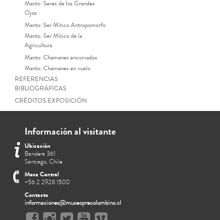
Manto: Seres de los Grandes
Ojos
Manto: Ser Mítico Antropomorfo
Manto: Ser Mítico de la
Agricultura
Manto: Chamanes encorvados
Manto: Chamanes en vuelo
REFERENCIAS
BIBLIOGRÁFICAS
CRÉDITOS EXPOSICIÓN
Información al visitante
Ubicación
Bandera 361
Santiago, Chile
Mesa Central
+56 2 2928 1500
Contacto
informaciones@museoprecolombino.cl