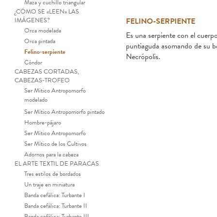
Maza y cuchillo triangular
¿CÓMO SE «LEEN» LAS
IMÁGENES?
FELINO-SERPIENTE
Orca modelada
Es una serpiente con el cuerpo
Orca pintada
puntiaguda asomando de su boc
Felino-serpiente
Necrópolis.
Cóndor
CABEZAS CORTADAS,
CABEZAS-TROFEO
Ser Mítico Antropomorfo
modelado
Ser Mítico Antropomorfo pintado
Hombre-pájaro
Ser Mítico Antropomorfo
Ser Mítico de los Cultivos
Adornos para la cabeza
EL ARTE TEXTIL DE PARACAS
Tres estilos de bordados
Un traje en miniatura
Banda cefálica: Turbante I
Banda cefálica: Turbante II
Banda cefálica: Turbante III