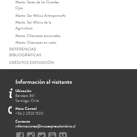
Manto: Seres de los Grandes
Ojos
Manto: Ser Mítico Antropomorfo
Manto: Ser Mítico de la
Agricultura
Manto: Chamanes encorvados
Manto: Chamanes en vuelo
REFERENCIAS
BIBLIOGRÁFICAS
CRÉDITOS EXPOSICIÓN
Información al visitante
Ubicación
Bandera 361
Santiago, Chile
Mesa Central
+56 2 2928 1500
Contacto
informaciones@museoprecolombino.cl