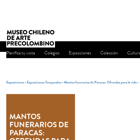
Planifica tu visita
Colegios
Exposiciones
Colección
Cultur
Exposiciones
>
Exposiciones Temporales
>
Mantos funerarios de Paracas: Ofrendas para la vida 
MANTOS
FUNERARIOS DE
PARACAS: