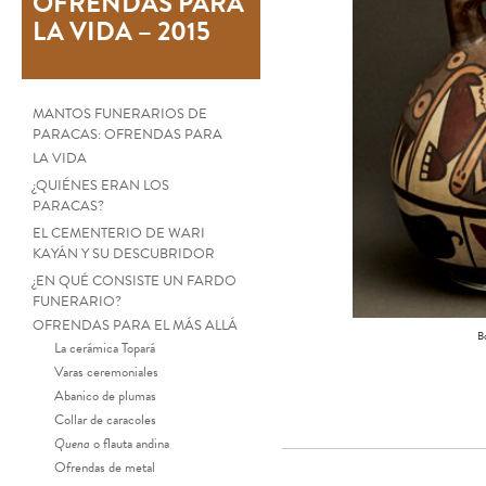
OFRENDAS PARA
LA VIDA – 2015
MANTOS FUNERARIOS DE
PARACAS: OFRENDAS PARA
LA VIDA
¿QUIÉNES ERAN LOS
PARACAS?
EL CEMENTERIO DE WARI
KAYÁN Y SU DESCUBRIDOR
¿EN QUÉ CONSISTE UN FARDO
FUNERARIO?
OFRENDAS PARA EL MÁS ALLÁ
B
La cerámica Topará
Varas ceremoniales
Abanico de plumas
Collar de caracoles
Quena
o flauta andina
Ofrendas de metal