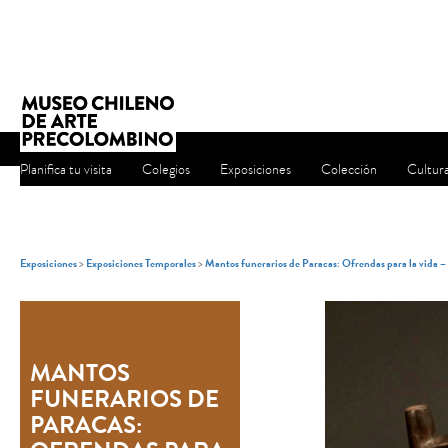
Planifica tu visita
Colegios
Exposiciones
Colección
Cultur
Exposiciones
>
Exposiciones Temporales
>
Mantos funerarios de Paracas: Ofrendas para la vida 
MANTOS
FUNERARIOS DE
PARACAS: