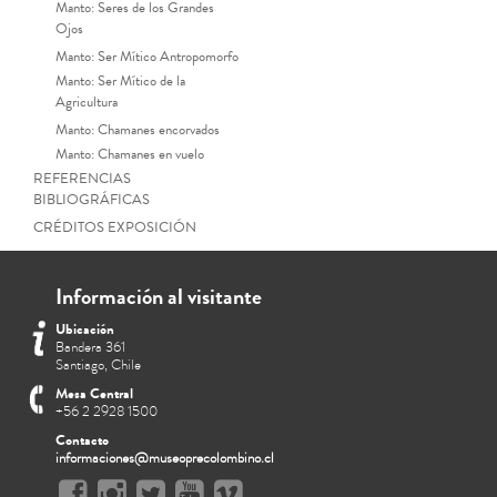
Manto: Seres de los Grandes
Ojos
Manto: Ser Mítico Antropomorfo
Manto: Ser Mítico de la
Agricultura
Manto: Chamanes encorvados
Manto: Chamanes en vuelo
REFERENCIAS
BIBLIOGRÁFICAS
CRÉDITOS EXPOSICIÓN
Información al visitante
Ubicación
Bandera 361
Santiago, Chile
Mesa Central
+56 2 2928 1500
Contacto
informaciones@museoprecolombino.cl