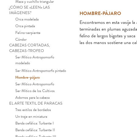
Maza y cuchillo triangular
¿CÓMO SE «LEEN» LAS
IMÁGENES?
HOMBRE-PÁJARO
Orca modelada
Encontramos en esta vasija la 
Orca pintada
terminadas en plumas aguzadas 
Felino-serpiente
felino de largos bigotes y saca
Cóndor
las dos manos sostiene una c
CABEZAS CORTADAS,
CABEZAS-TROFEO
Ser Mítico Antropomorfo
modelado
Ser Mítico Antropomorfo pintado
Hombre-pájaro
Ser Mítico Antropomorfo
Ser Mítico de los Cultivos
Adornos para la cabeza
EL ARTE TEXTIL DE PARACAS
Tres estilos de bordados
Un traje en miniatura
Banda cefálica: Turbante I
Banda cefálica: Turbante II
Banda cefálica: Turbante III