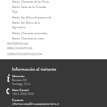
Manto: Chamanes de las Orcas
Manto: Seres de los Grandes
Ojos
Manto: Ser Mítico Antropomorfo
Manto: Ser Mítico de la
Agricultura
Manto: Chamanes encorvados
Manto: Chamanes en vuelo
REFERENCIAS
BIBLIOGRÁFICAS
CRÉDITOS EXPOSICIÓN
Información al visitante
Ubicación
Bandera 361
Santiago, Chile
Mesa Central
+56 2 2928 1500
Contacto
informaciones@museoprecolombino.cl