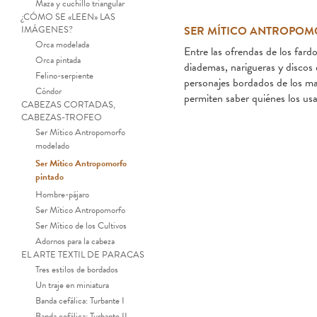
Maza y cuchillo triangular
¿CÓMO SE «LEEN» LAS
IMÁGENES?
SER MÍTICO ANTROPOM
Orca modelada
Entre las ofrendas de los fard
Orca pintada
diademas, narigueras y discos 
Felino-serpiente
personajes bordados de los ma
Cóndor
permiten saber quiénes los usa
CABEZAS CORTADAS,
CABEZAS-TROFEO
Ser Mítico Antropomorfo
modelado
Ser Mítico Antropomorfo
pintado
Hombre-pájaro
Ser Mítico Antropomorfo
Ser Mítico de los Cultivos
Adornos para la cabeza
EL ARTE TEXTIL DE PARACAS
Tres estilos de bordados
Un traje en miniatura
Banda cefálica: Turbante I
Banda cefálica: Turbante II