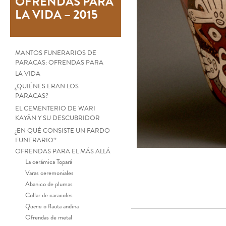
OFRENDAS PARA
LA VIDA – 2015
MANTOS FUNERARIOS DE
PARACAS: OFRENDAS PARA
LA VIDA
¿QUIÉNES ERAN LOS
PARACAS?
EL CEMENTERIO DE WARI
KAYÁN Y SU DESCUBRIDOR
¿EN QUÉ CONSISTE UN FARDO
FUNERARIO?
OFRENDAS PARA EL MÁS ALLÁ
La cerámica Topará
Varas ceremoniales
Abanico de plumas
Collar de caracoles
Quena
o flauta andina
Ofrendas de metal