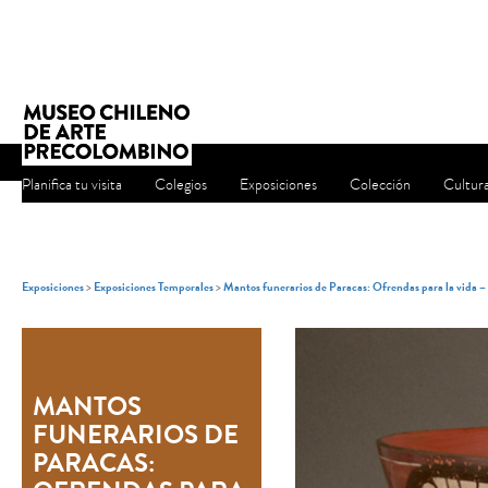
Planifica tu visita
Colegios
Exposiciones
Colección
Cultur
Exposiciones
>
Exposiciones Temporales
>
Mantos funerarios de Paracas: Ofrendas para la vida 
MANTOS
FUNERARIOS DE
PARACAS: