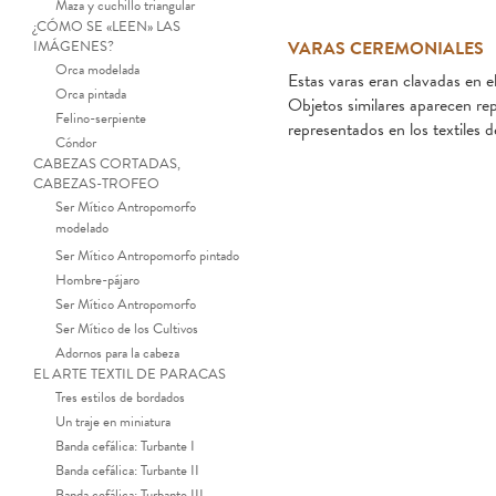
Maza y cuchillo triangular
¿CÓMO SE «LEEN» LAS
IMÁGENES?
VARAS CEREMONIALES
Orca modelada
Estas varas eran clavadas en e
Orca pintada
Objetos similares aparecen re
Felino-serpiente
representados en los textiles d
Cóndor
CABEZAS CORTADAS,
CABEZAS-TROFEO
Ser Mítico Antropomorfo
modelado
Ser Mítico Antropomorfo pintado
Hombre-pájaro
Ser Mítico Antropomorfo
Ser Mítico de los Cultivos
Adornos para la cabeza
EL ARTE TEXTIL DE PARACAS
Vara o “señal de
Tres estilos de bordados
Un traje en miniatura
Banda cefálica: Turbante I
Banda cefálica: Turbante II
Banda cefálica: Turbante III