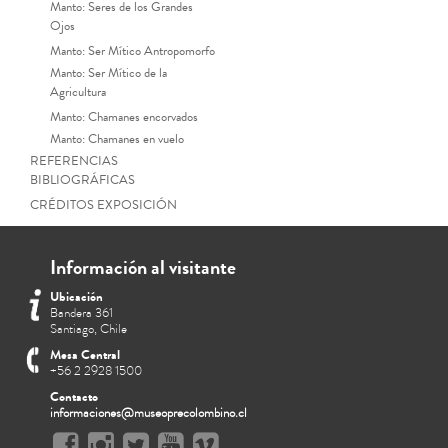
Manto: Seres de los Grandes
Ojos
Manto: Ser Mítico Antropomorfo
Manto: Ser Mítico de la
Agricultura
Manto: Chamanes encorvados
Manto: Chamanes en vuelo
REFERENCIAS
BIBLIOGRÁFICAS
CRÉDITOS EXPOSICIÓN
Información al visitante
Ubicación
Bandera 361
Santiago, Chile
Mesa Central
+56 2 2928 1500
Contacto
informaciones@museoprecolombino.cl