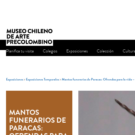
Planifica tu visita
Colegios
Exposiciones
Colección
Cultur
Exposiciones
>
Exposiciones Temporales
>
Mantos funerarios de Paracas: Ofrendas para la vida 
MANTOS
FUNERARIOS DE
PARACAS: