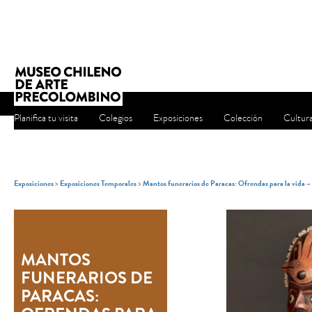
Planifica tu visita
Colegios
Exposiciones
Colección
Cultur
Exposiciones
>
Exposiciones Temporales
>
Mantos funerarios de Paracas: Ofrendas para la vida 
MANTOS
FUNERARIOS DE
PARACAS: