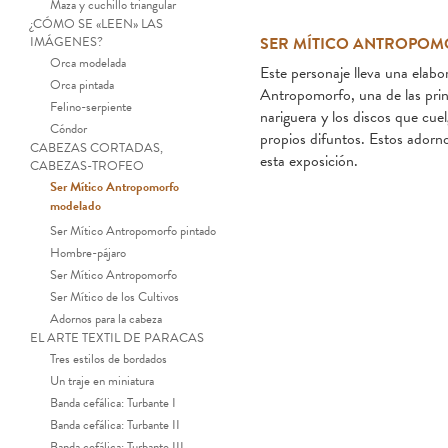
Maza y cuchillo triangular
¿CÓMO SE «LEEN» LAS
IMÁGENES?
SER MÍTICO ANTROPO
Orca modelada
Este personaje lleva una elabo
Orca pintada
Antropomorfo, una de las prin
Felino-serpiente
nariguera y los discos que cue
Cóndor
propios difuntos. Estos adorn
CABEZAS CORTADAS,
esta exposición.
CABEZAS-TROFEO
Ser Mítico Antropomorfo
modelado
Ser Mítico Antropomorfo pintado
Hombre-pájaro
Ser Mítico Antropomorfo
Ser Mítico de los Cultivos
Adornos para la cabeza
EL ARTE TEXTIL DE PARACAS
Tres estilos de bordados
Un traje en miniatura
Banda cefálica: Turbante I
Banda cefálica: Turbante II
Banda cefálica: Turbante III