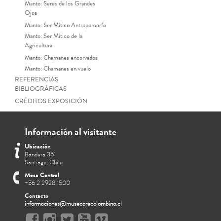
Manto: Seres de los Grandes
Ojos
Manto: Ser Mítico Antropomorfo
Manto: Ser Mítico de la
Agricultura
Manto: Chamanes encorvados
Manto: Chamanes en vuelo
REFERENCIAS
BIBLIOGRÁFICAS
CRÉDITOS EXPOSICIÓN
Información al visitante
Ubicación
Bandera 361
Santiago, Chile
Mesa Central
+56 2 2928 1500
Contacto
informaciones@museoprecolombino.cl