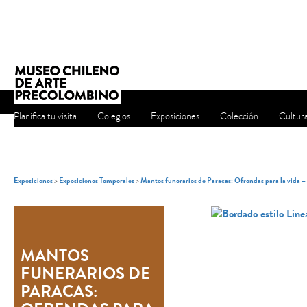
Planifica tu visita
Colegios
Exposiciones
Colección
Cultur
Exposiciones
>
Exposiciones Temporales
>
Mantos funerarios de Paracas: Ofrendas para la vida 
MANTOS
FUNERARIOS DE
PARACAS: