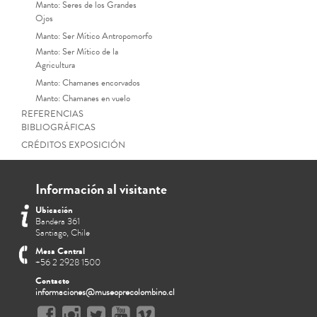
Manto: Seres de los Grandes
Ojos
Manto: Ser Mítico Antropomorfo
Manto: Ser Mítico de la
Agricultura
Manto: Chamanes encorvados
Manto: Chamanes en vuelo
REFERENCIAS
BIBLIOGRÁFICAS
CRÉDITOS EXPOSICIÓN
Información al visitante
Ubicación
Bandera 361
Santiago, Chile
Mesa Central
+56 2 2928 1500
Contacto
informaciones@museoprecolombino.cl