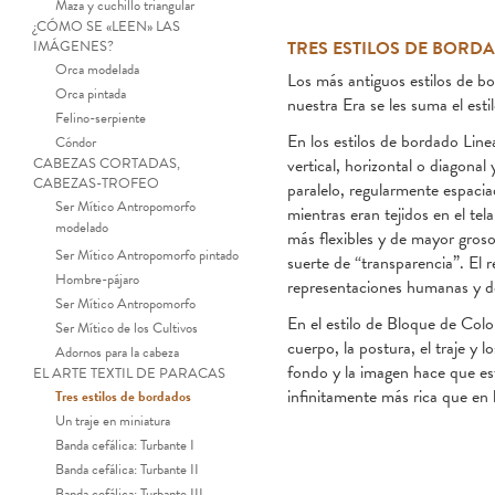
Maza y cuchillo triangular
¿CÓMO SE «LEEN» LAS
IMÁGENES?
TRES ESTILOS DE BORD
Orca modelada
Los más antiguos estilos de bo
Orca pintada
nuestra Era se les suma el est
Felino-serpiente
En los estilos de bordado Line
Cóndor
CABEZAS CORTADAS,
vertical, horizontal o diagona
CABEZAS-TROFEO
paralelo, regularmente espaciad
Ser Mítico Antropomorfo
mientras eran tejidos en el te
modelado
más flexibles y de mayor groso
Ser Mítico Antropomorfo pintado
suerte de “transparencia”. El r
Hombre-pájaro
representaciones humanas y d
Ser Mítico Antropomorfo
En el estilo de Bloque de Colo
Ser Mítico de los Cultivos
cuerpo, la postura, el traje y 
Adornos para la cabeza
fondo y la imagen hace que est
EL ARTE TEXTIL DE PARACAS
Bordado es
infinitamente más rica que en l
Tres estilos de bordados
Un traje en miniatura
Banda cefálica: Turbante I
Banda cefálica: Turbante II
Banda cefálica: Turbante III