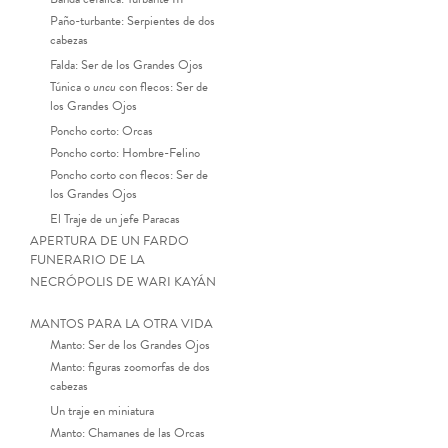
Paño-turbante: Serpientes de dos
cabezas
Falda: Ser de los Grandes Ojos
Túnica o
uncu
con flecos: Ser de
los Grandes Ojos
Poncho corto: Orcas
Poncho corto: Hombre-Felino
Poncho corto con flecos: Ser de
los Grandes Ojos
El Traje de un jefe Paracas
APERTURA DE UN FARDO
FUNERARIO DE LA
NECRÓPOLIS DE WARI KAYÁN
MANTOS PARA LA OTRA VIDA
Manto: Ser de los Grandes Ojos
Manto: figuras zoomorfas de dos
Manto funerario (detalle). Te
cabezas
Un traje en miniatura
Manto: Chamanes de las Orcas