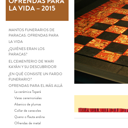
OFRENDAS PARA
LA VIDA – 2015
MANTOS FUNERARIOS DE
PARACAS: OFRENDAS PARA
LA VIDA
¿QUIÉNES ERAN LOS
PARACAS?
EL CEMENTERIO DE WARI
KAYÁN Y SU DESCUBRIDOR
¿EN QUÉ CONSISTE UN FARDO
FUNERARIO?
OFRENDAS PARA EL MÁS ALLÁ
La cerámica Topará
Varas ceremoniales
Abanico de plumas
Collar de caracoles
Quena
o flauta andina
Ofrendas de metal