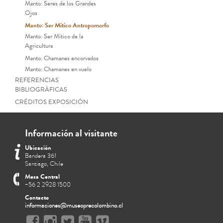
Manto: Seres de los Grandes
Ojos
Manto: Ser Mítico Antropomorfo
Manto: Ser Mítico de la
Agricultura
Manto: Chamanes encorvados
Manto: Chamanes en vuelo
REFERENCIAS
BIBLIOGRÁFICAS
CRÉDITOS EXPOSICIÓN
Información al visitante
Ubicación
Bandera 361
Santiago, Chile
Mesa Central
+56 2 2928 1500
Contacto
informaciones@museoprecolombino.cl