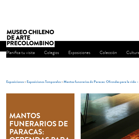
Planifica tu visita
Colegios
Exposiciones
Colección
Cultur
Exposiciones
>
Exposiciones Temporales
>
Mantos funerarios de Paracas: Ofrendas para la vida 
MANTOS
FUNERARIOS DE
PARACAS: