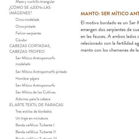
Maza y cuchillo triangular
¿CÓMO SE «LEEN» LAS
IMÁGENES?
MANTO: SER MÍTICO A
Orca modelada
El motivo bordado es un Ser 
Orca pintada
emergen dos serpientes de cuer
Felino-serpiente
en las fauces. A ambos lados d
Cóndor
relacionado con la fertilidad 
CABEZAS CORTADAS,
manto con los chamanes de la
CABEZAS-TROFEO
Ser Mítico Antropomorfo
modelado
Ser Mítico Antropomorfo pintado
Hombre-pájaro
Ser Mítico Antropomorfo
Ser Mítico de los Cultivos
Adornos para la cabeza
EL ARTE TEXTIL DE PARACAS
Manto funerario. Tejido llano,
Tres estilos de bordados
Un traje en miniatura
Banda cefálica: Turbante I
Banda cefálica: Turbante II
Banda cefálica: Turbante III