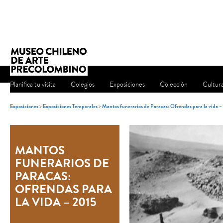
Planifica tu visita
Colegios
Exposiciones
Colección
Cultur
Exposiciones
>
Exposiciones Temporales
>
Mantos funerarios de Paracas: Ofrendas para la vida 
MANTOS
FUNERARIOS DE
PARACAS:
OFRENDAS PARA
LA VIDA – 2015