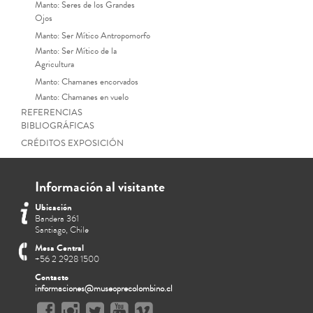
Manto: Seres de los Grandes
Ojos
Manto: Ser Mítico Antropomorfo
Manto: Ser Mítico de la
Agricultura
Manto: Chamanes encorvados
Manto: Chamanes en vuelo
REFERENCIAS
BIBLIOGRÁFICAS
CRÉDITOS EXPOSICIÓN
Información al visitante
Ubicación
Bandera 361
Santiago, Chile
Mesa Central
+56 2 2928 1500
Contacto
Manto funerario (detalle). T
informaciones@museoprecolombino.cl