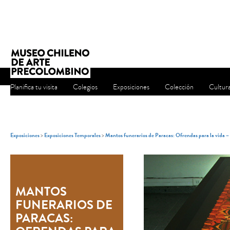
Planifica tu visita
Colegios
Exposiciones
Colección
Cultur
Exposiciones
>
Exposiciones Temporales
>
Mantos funerarios de Paracas: Ofrendas para la vida 
MANTOS
FUNERARIOS DE
PARACAS: