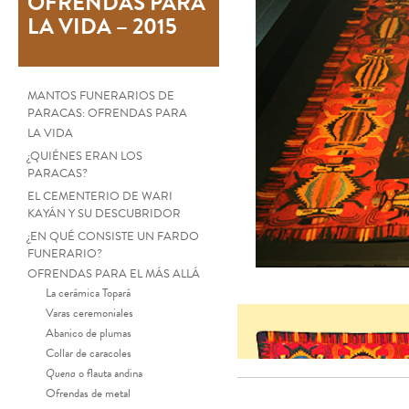
OFRENDAS PARA
LA VIDA – 2015
MANTOS FUNERARIOS DE
PARACAS: OFRENDAS PARA
LA VIDA
¿QUIÉNES ERAN LOS
PARACAS?
EL CEMENTERIO DE WARI
KAYÁN Y SU DESCUBRIDOR
¿EN QUÉ CONSISTE UN FARDO
FUNERARIO?
OFRENDAS PARA EL MÁS ALLÁ
La cerámica Topará
Varas ceremoniales
Abanico de plumas
Collar de caracoles
Quena
o flauta andina
Ofrendas de metal