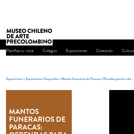
Planifica tu visita
Colegios
Exposiciones
Colección
Cultur
Exposiciones
>
Exposiciones Temporales
>
Mantos funerarios de Paracas: Ofrendas para la vida 
MANTOS
FUNERARIOS DE
PARACAS: