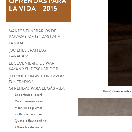
OFRENDAS PARA
LA VIDA – 2015
MANTOS FUNERARIOS DE
PARACAS: OFRENDAS PARA
LA VIDA
¿QUIÉNES ERAN LOS
PARACAS?
EL CEMENTERIO DE WARI
KAYÁN Y SU DESCUBRIDOR
¿EN QUÉ CONSISTE UN FARDO
FUNERARIO?
OFRENDAS PARA EL MÁS ALLÁ
“Pluma”: Ornamento de to
La cerámica Topará
Varas ceremoniales
Abanico de plumas
Collar de caracoles
Quena
o flauta andina
Ofrendas de metal