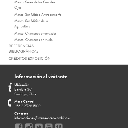
Manto: Seres de los Grandes
Ojos
Manto: Ser Mítico Antropomorfo
Manto: Ser Mítico de la
Agricultura
Manto: Chamanes encorvados
Manto: Chamanes en vuelo
REFERENCIAS
BIBLIOGRÁFICAS
CRÉDITOS EXPOSICIÓN
Información al visitante
Ubicación
Bandera 361
Santiago, Chile
Mesa Central
+56 2 2928 1500
Contacto
informaciones@museoprecolombino.cl