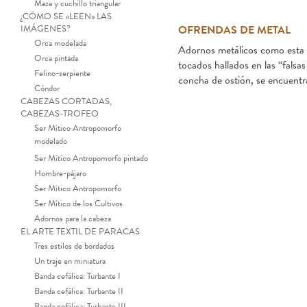
Maza y cuchillo triangular
¿CÓMO SE «LEEN» LAS
IMÁGENES?
OFRENDAS DE METAL
Orca modelada
Adornos metálicos como esta “
Orca pintada
tocados hallados en las “falsa
Felino-serpiente
concha de ostión, se encuentra
Cóndor
CABEZAS CORTADAS,
CABEZAS-TROFEO
Ser Mítico Antropomorfo
modelado
Ser Mítico Antropomorfo pintado
Hombre-pájaro
Ser Mítico Antropomorfo
Ser Mítico de los Cultivos
Adornos para la cabeza
EL ARTE TEXTIL DE PARACAS
Pinza 
Tres estilos de bordados
Un traje en miniatura
Banda cefálica: Turbante I
Banda cefálica: Turbante II
Banda cefálica: Turbante III