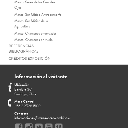
Manto: Seres de los Grandes
Ojos
Manto: Ser Mítico Antropomorfo
Manto: Ser Mítico de la
Agricultura
Manto: Chamanes encorvados
Manto: Chamanes en vuelo
REFERENCIAS
BIBLIOGRÁFICAS
CRÉDITOS EXPOSICIÓN
Información al visitante
Ubicación
Bandera 361
Santiago, Chile
Mesa Central
+56 2 2928 1500
Contacto
informaciones@museoprecolombino.cl