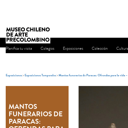
Planifica tu visita
Colegios
Exposiciones
Colección
Cultur
Exposiciones
>
Exposiciones Temporales
>
Mantos funerarios de Paracas: Ofrendas para la vida 
MANTOS
FUNERARIOS DE
PARACAS: