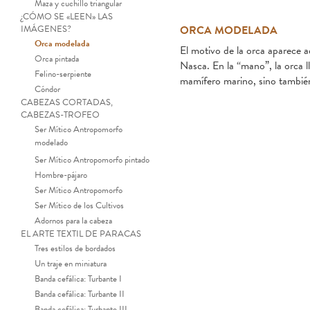
Maza y cuchillo triangular
¿CÓMO SE «LEEN» LAS
IMÁGENES?
ORCA MODELADA
Orca modelada
El motivo de la orca aparece 
Orca pintada
Nasca. En la “mano”, la orca l
Felino-serpiente
mamífero marino, sino también 
Cóndor
CABEZAS CORTADAS,
CABEZAS-TROFEO
Ser Mítico Antropomorfo
modelado
Ser Mítico Antropomorfo pintado
Hombre-pájaro
Ser Mítico Antropomorfo
Ser Mítico de los Cultivos
Adornos para la cabeza
EL ARTE TEXTIL DE PARACAS
Tres estilos de bordados
Un traje en miniatura
Banda cefálica: Turbante I
Banda cefálica: Turbante II
Banda cefálica: Turbante III