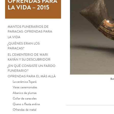
OFRENDAS PARA
LA VIDA – 2015
MANTOS FUNERARIOS DE
PARACAS: OFRENDAS PARA
LA VIDA
¿QUIÉNES ERAN LOS
PARACAS?
EL CEMENTERIO DE WARI
KAYÁN Y SU DESCUBRIDOR
¿EN QUÉ CONSISTE UN FARDO
FUNERARIO?
OFRENDAS PARA EL MÁS ALLÁ
Bot
La cerámica Topará
Varas ceremoniales
Abanico de plumas
Collar de caracoles
Quena
o flauta andina
Ofrendas de metal